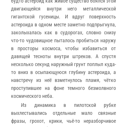
будто астероид как живое существо боялся этой
двигающейся внутри него металлической
гигантской гусеницы. И вдруг поверхность
астероида в одном месте заметно подпрыгнула,
заколыхалась как в судорогах, словно снизу
что-то чудовищное пыталось пробиться наружу
в просторы космоса, чтобы избавиться от
давящей тесноты внутри штреков. А спустя
несколько секунд наружный грунт поплыл куда-
то вниз в осыпающуюся глубину астероида, а
навстречу из неё взметнулось пламя, чётко
проступившее на фоне темного безмолвного
космического неба.
Из динамика в пилотской рубке
выхлестывались отдельные мало связные
фразы, грохот, крики, чьё-то неразборчивое