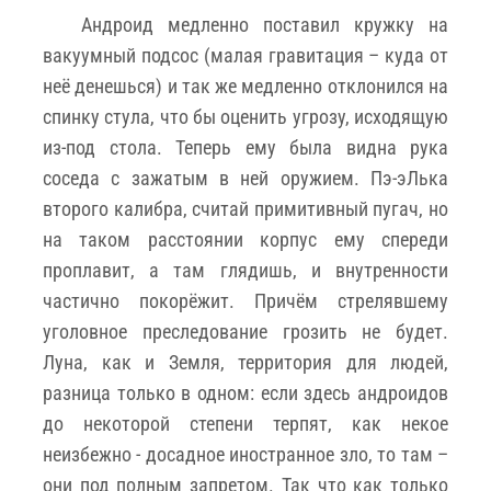
Андроид медленно поставил кружку на
вакуумный подсос (малая гравитация – куда от
неё денешься) и так же медленно отклонился на
спинку стула, что бы оценить угрозу, исходящую
из-под стола. Теперь ему была видна рука
соседа с зажатым в ней оружием. Пэ-эЛька
второго калибра, считай примитивный пугач, но
на таком расстоянии корпус ему спереди
проплавит, а там глядишь, и внутренности
частично покорёжит. Причём стрелявшему
уголовное преследование грозить не будет.
Луна, как и Земля, территория для людей,
разница только в одном: если здесь андроидов
до некоторой степени терпят, как некое
неизбежно - досадное иностранное зло, то там –
они под полным запретом. Так что как только