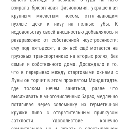
взирала брюзгливая физиономия, украшенная
крупным мясистым носом, оттягивающим
пухлые щёки к низу на полные губы. К
недовольству своей внешностью добавлялось и
раздражение от собственной неустроенности:
ему под пятьдесят, а он всё ещё мотается на
грузовых транспортниках на вторых ролях, без
семьи и собственного дома. Досаждало и то,
что в перерывах между стартовыми окнами с
Луны он торчит в этом проклятом Мондштадте,
где толком нечем заняться, разве что
высиживать в многочисленных барах, медленно
потягивая через соломинку из герметичной
кружки пиво с отвратительным привкусом
затхлости. Удовольствие конечно
сомнительное, но и лежать в опостылевшем