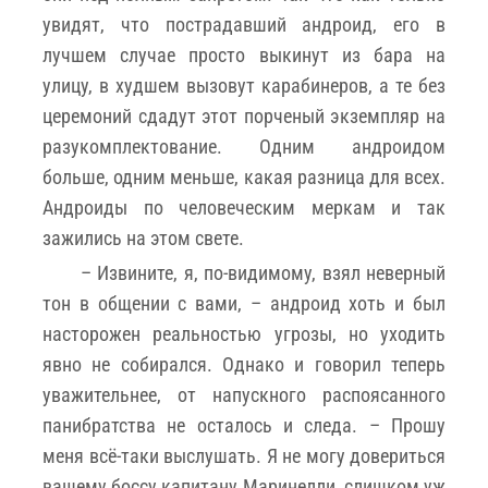
увидят, что пострадавший андроид, его в
лучшем случае просто выкинут из бара на
улицу, в худшем вызовут карабинеров, а те без
церемоний сдадут этот порченый экземпляр на
разукомплектование. Одним андроидом
больше, одним меньше, какая разница для всех.
Андроиды по человеческим меркам и так
зажились на этом свете.
– Извините, я, по-видимому, взял неверный
тон в общении с вами, – андроид хоть и был
насторожен реальностью угрозы, но уходить
явно не собирался. Однако и говорил теперь
уважительнее, от напускного распоясанного
панибратства не осталось и следа. – Прошу
меня всё-таки выслушать. Я не могу довериться
вашему боссу капитану Маринелли, слишком уж