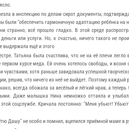
ясло.
везла в инспекцию по делам сирот документы, подтверж
ны были "обеспечить гармоничную адаптацию ребёнка на н
ни странно, всё прошло гладко. В этой среде распрост
 деньги или услуги. Но, к счастью, ничего такого не п
не выдержала ещё и этого
стре. Татьяна была счастлива, что не на её плечи легло
 первом курсе меда. Ей очень хотелось свободы, и возня
и чувствами, хотя раньше завидовала успешной творческ
ии, решив, что ничего из неё не выйдет. Поэтому каждый
днако, всегда обожала за весёлый и лёгкий нрав, а теперь
лыми. Даже малышка Нина немножко оттаяла и улыбала
 этой соцслужбе. Кричала постоянно: "Меня убьют! Убьют
тю Дашу" не особо и помнил, вцепился приёмной маме в ру