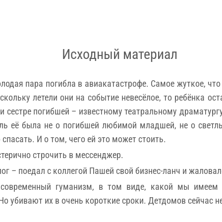
Исходный материал
олодая пара погибла в авиакатастрофе. Самое жуткое, что 
кольку летели они на событие невесёлое, то ребёнка ост
ли сестре погибшей – известному театральному драматур
ль её была не о погибшей любимой младшей, не о светлых
 спасать. И о том, чего ей это может стоить.
стерично строчить в мессенджер.
ог – поедал с коллегой Пашей свой бизнес-ланч и жаловал
о современный гуманизм, в том виде, какой мы имеем 
о убивают их в очень короткие сроки. Детдомов сейчас не