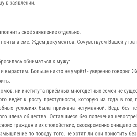
шу в заявлении.
аполнить своё заявление отдельно.
 почты в смс. Ждём документов. Сочувствуем Вашей утрат
бросилась обниматься к мужу:
 и вырастим. Больше никто не умрёт! - уверенно говорил Ж
рить.
омов, ни института приёмных многодетных семей не сущес
го ведёт к росту преступности, которую из года в год 
обных условиях была признана негуманной. Ведь без т
ого члена общества. Оставшиеся без попечения невостре
своих граждан и их спокойствие, своевременно очищало се
мышление по поводу того, не хотят ли они приютить бе