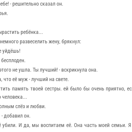
ебе! - решительно сказал он.
рья.
ырастить ребёнка...
 немного развеселить жену, брякнул:
е уйдёшь!
 бесплоден.
 этого не ушла. Ты лучший! - вскрикнула она.
, что её муж - лучший на свете.
чтить память твоей сестры. ей было бы очень приятно, е
 человека...
олным слёз и любви.
 - добавил он.
 убили. И да, мы воспитаем её. Она часть моей семьи. Я 