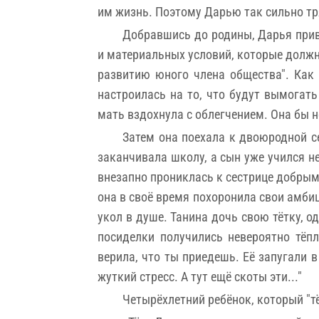
им жизнь. Поэтому Дарью так сильно тр
Добравшись до родины, Дарья при
и материальных условий, которые долж
развитию юного члена общества". Как 
настроилась на то, что будут вымогать
мать вздохнула с облегчением. Она бы 
Затем она поехала к двоюродной се
заканчивала школу, а сын уже учился не
внезапно прониклась к сестрице добрым
она в своё время похоронила свои амбиц
укол в душе. Танина дочь свою тётку, о
посиделки получились невероятно тёп
верила, что ты приедешь. Её запугали в
жуткий стресс. А тут ещё скоты эти..."
Четырёхлетний ребёнок, который "тё