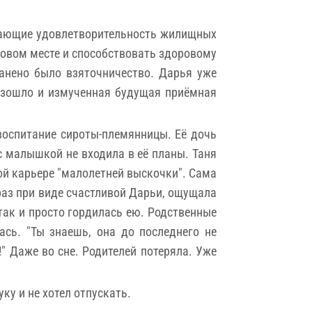
дающие удовлетворительность жилищных
овом месте и способствовать здоровому
ранено было взяточничество. Дарья уже
роизошло и измученная будущая приёмная
 воспитание сироты-племянницы. Её дочь
 с малышкой не входила в её планы. Таня
ой карьере "малолетней выскочки". Сама
 раз при виде счастливой Дарьи, ощущала
 так и просто гордилась ею. Родственные
сь. "Ты знаешь, она до последнего не
!" Даже во сне. Родителей потеряла. Уже
ку и не хотел отпускать.