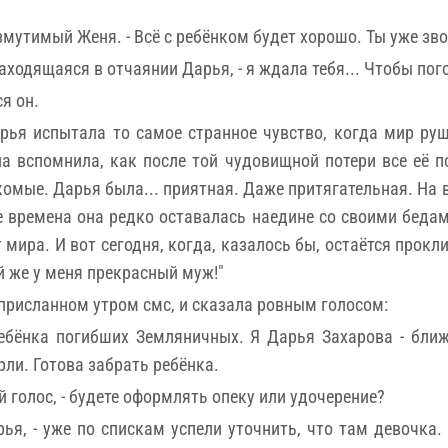
озмутимый Женя. - Всё с ребёнком будет хорошо. Ты уже з
находящаяся в отчаянии Дарья, - я ждала тебя... Чтобы пог
я он.
рья испытала то самое странное чувство, когда мир руши
а вспомнила, как после той чудовищной потери все её по
комые. Дарья была... приятная. Даже притягательная. На 
е времена она редко оставалась наедине со своими бедам
ира. И вот сегодня, когда, казалось бы, остаётся проклин
ой же у меня прекрасный муж!"
присланном утром смс, и сказала ровным голосом:
ребёнка погибших Земляничных. Я Дарья Захарова - бли
ли. Готова забрать ребёнка.
й голос, - будете оформлять опеку или удочерение?
рья, - уже по спискам успели уточнить, что там девочка.