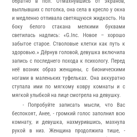
обратно в пол. Отмахнувшись от экранов,
выплывших с потолка, она села в кресло у окна
и медленно отпивала светящуюся жидкость. На
боку белого стакана мелкими буквами
светилась надпись: «G.Inc. Новое – хорошо
забытое старое. Стволовые клетки как путь к
здоровью.» Дёрнув головой, девушка включила
запись с последнего похода к психологу. Перед
неё возник образ женщины, с бионическими
ногами в маленьких туфельках. Она аккуратно
ступала ими по мягкому ковру комнаты и с
мягкой улыбкой на лице смотрела на девушку.
- Попробуйте записать мысли, что Вас
беспокоят, Анее, - громкий голос заполнил всю
комнату, и девушка, нахмурившись, махнула
рукой в низ. Женщина продолжила тише, -