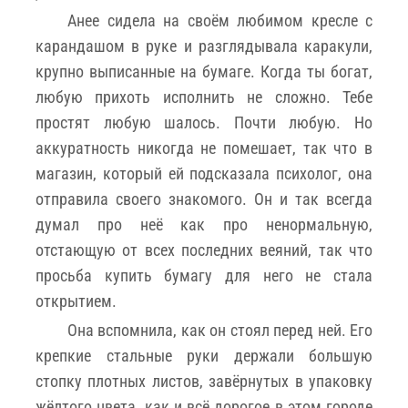
Анее сидела на своём любимом кресле с
карандашом в руке и разглядывала каракули,
крупно выписанные на бумаге. Когда ты богат,
любую прихоть исполнить не сложно. Тебе
простят любую шалось. Почти любую. Но
аккуратность никогда не помешает, так что в
магазин, который ей подсказала психолог, она
отправила своего знакомого. Он и так всегда
думал про неё как про ненормальную,
отстающую от всех последних веяний, так что
просьба купить бумагу для него не стала
открытием.
Она вспомнила, как он стоял перед ней. Его
крепкие стальные руки держали большую
стопку плотных листов, завёрнутых в упаковку
жёлтого цвета, как и всё дорогое в этом городе