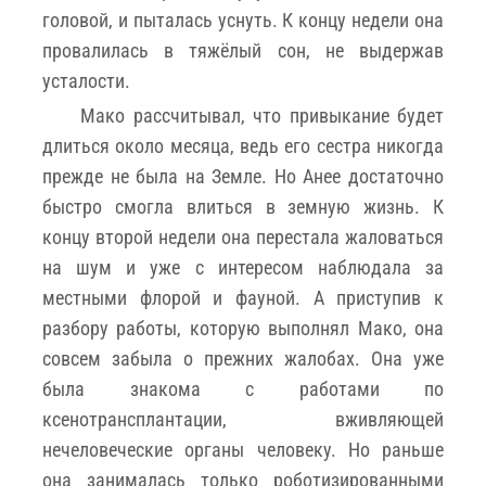
головой, и пыталась уснуть. К концу недели она
провалилась в тяжёлый сон, не выдержав
усталости.
Мако рассчитывал, что привыкание будет
длиться около месяца, ведь его сестра никогда
прежде не была на Земле. Но Анее достаточно
быстро смогла влиться в земную жизнь. К
концу второй недели она перестала жаловаться
на шум и уже с интересом наблюдала за
местными флорой и фауной. А приступив к
разбору работы, которую выполнял Мако, она
совсем забыла о прежних жалобах. Она уже
была знакома с работами по
ксенотрансплантации, вживляющей
нечеловеческие органы человеку. Но раньше
она занималась только роботизированными