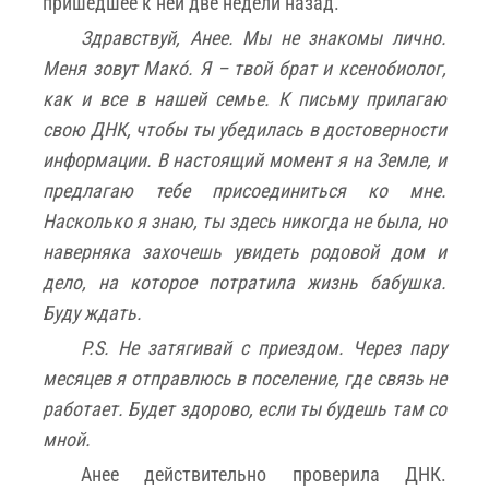
пришедшее к ней две недели назад.
Здравствуй, Анее. Мы не знакомы лично.
Меня зовут Макó. Я – твой брат и ксенобиолог,
как и все в нашей семье. К письму прилагаю
свою ДНК, чтобы ты убедилась в достоверности
информации. В настоящий момент я на Земле, и
предлагаю тебе присоединиться ко мне.
Насколько я знаю, ты здесь никогда не была, но
наверняка захочешь увидеть родовой дом и
дело, на которое потратила жизнь бабушка.
Буду ждать.
P.S. Не затягивай с приездом. Через пару
месяцев я отправлюсь в поселение, где связь не
работает. Будет здорово, если ты будешь там со
мной.
Анее действительно проверила ДНК.