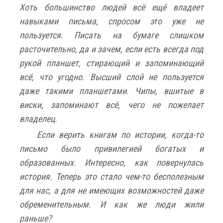
Хоть большинство людей всё ещё владеет
навыками письма, спросом это уже не
пользуется. Писать на бумаге слишком
расточительно, да и зачем, если есть всегда под
рукой планшет, стирающий и запоминающий
всё, что угодно. Высший слой не пользуется
даже такими планшетами. Чипы, вшитые в
виски, запоминают всё, чего не пожелает
владелец.
Если верить книгам по истории, когда-то
письмо было привилегией богатых и
образованных. Интересно, как повернулась
история. Теперь это стало чем-то бесполезным
для нас, а для не имеющих возможностей даже
обременительным. И как же люди жили
раньше?