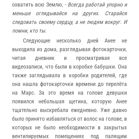
охватить всю Землю, -
Всегда работай упорно и
меньше оглядывайся на других. Старайся
следовать своему сердцу, а не людям вокруг. И
помни, кто ты.
Следующие несколько дней Анее не
выходила из дома, разглядывая фотокарточки,
читая дневник и просматривая все
видеозаписи, что были в коробке бабушки. Она
также заглядывала в коробки родителей, где
она нашла фотокарточки времени до перелёта
на Марс. За это время на голове девушки
появился небольшая щетина, которую Анее
тщательно выскребала ежедневно. Уже давно
было принято избавляться от волос на голове, в
которых не было необходимости в закрытых
вентилируемых помещениях под палящим