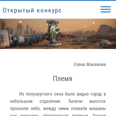
Открытый конкурс
Елена Жакенова
Племя
Из полукруглого окна было видно город в
небольшом отдалении. Тысячи высоток
пронзали небо, между ними сновали машины
как мошкара, обступившая варенье. Тонкая