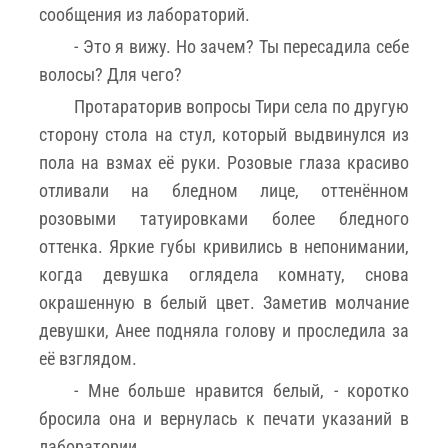
сообщения из лабораторий.
- Это я вижу. Но зачем? Ты пересадила себе
волосы? Для чего?
Протараторив вопросы Тири села по другую
сторону стола на стул, который выдвинулся из
пола на взмах её руки. Розовые глаза красиво
отливали на бледном лице, оттенённом
розовыми татуировками более бледного
оттенка. Яркие губы кривились в непонимании,
когда девушка оглядела комнату, снова
окрашенную в белый цвет. Заметив молчание
девушки, Анее подняла голову и проследила за
её взглядом.
- Мне больше нравится белый, - коротко
бросила она и вернулась к печати указаний в
лаборатории.