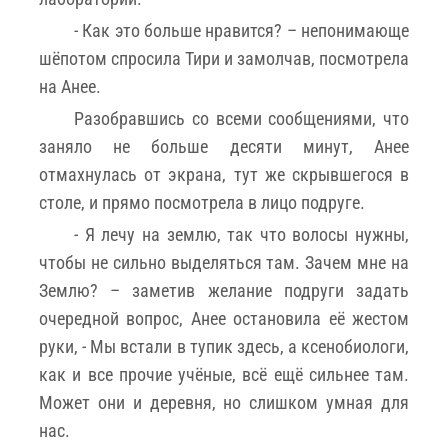
- Как это больше нравится? – непонимающе
шёпотом спросила Тири и замолчав, посмотрела
на Анее.
Разобравшись со всеми сообщениями, что
заняло не больше десяти минут, Анее
отмахнулась от экрана, тут же скрывшегося в
столе, и прямо посмотрела в лицо подруге.
- Я лечу на землю, так что волосы нужны,
чтобы не сильно выделяться там. Зачем мне на
Землю? – заметив желание подруги задать
очередной вопрос, Анее остановила её жестом
руки, - Мы встали в тупик здесь, а ксенобиологи,
как и все прочие учёные, всё ещё сильнее там.
Может они и деревня, но слишком умная для
нас.