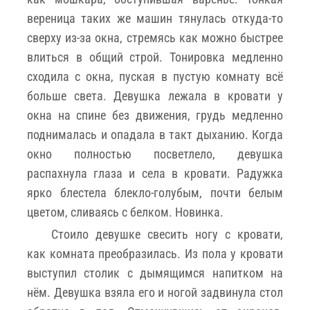
вереница таких же машин тянулась откуда-то
сверху из-за окна, стремясь как можно быстрее
влиться в общий строй. Тонировка медленно
сходила с окна, пуская в пустую комнату всё
больше света. Девушка лежала в кровати у
окна на спине без движения, грудь медленно
поднималась и опадала в такт дыханию. Когда
окно полностью посветлело, девушка
распахнула глаза и села в кровати. Радужка
ярко блестела блекло-голубым, почти белым
цветом, сливаясь с белком. Новинка.
Стоило девушке свесить ногу с кровати,
как комната преобразилась. Из пола у кровати
выступил столик с дымящимся напитком на
нём. Девушка взяла его и ногой задвинула стол