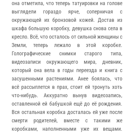
она отметила, что теперь татуировки на голове
выглядели гораздо ярче, соперничая с
окружающей их бронзовой кожей. Достав из
шкафа большую коробку, девушка снова села в
кресло. Всё, что осталось от сильной женщины с
Земли, теперь лежало в этой коробке.
Голографические снимки старого типа,
видеозаписи окружающего мира, дневник,
который она вела в годы переезда и книга с
засушенными растениями. Анее боялась, что
всё рассыплется в прах, стоит ей тронуть хоть
что-нибудь. Аккуратно вынув видеозапись,
оставленной ей бабушкой ещё до её рождения.
Вся остальная коробка досталась ей уже после
смерти родителей, вместе с такими же
коробками, наполненными уже их вещами.