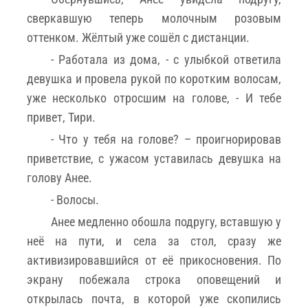
сверкавшую теперь молочным розовым
оттенком. Жёлтый уже сошёл с дистанции.
- Работала из дома, - с улыбкой ответила
девушка и провела рукой по коротким волосам,
уже несколько отросшим на голове, - И тебе
привет, Тири.
- Что у тебя на голове? – проигнорировав
приветствие, с ужасом уставилась девушка на
голову Анее.
- Волосы.
Анее медленно обошла подругу, вставшую у
неё на пути, и села за стол, сразу же
активизировавшийся от её прикосновения. По
экрану побежала строка оповещений и
открылась почта, в которой уже скопились