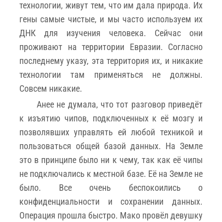
технологии, живут тем, что им дала природа. Их
гены самые чистые, и мы часто используем их
ДНК для изучения человека. Сейчас они
проживают на территории Евразии. Согласно
последнему указу, эта территория их, и никакие
технологии там применяться не должны.
Совсем никакие.
Анее не думала, что тот разговор приведёт
к изъятию чипов, подключенных к её мозгу и
позволявших управлять ей любой техникой и
пользоваться общей базой данных. На Земле
это в принципе было ни к чему, так как её чипы
не подключались к местной базе. Её на Земле не
было. Все очень беспокоились о
конфиденциальности и сохранении данных.
Операция прошла быстро. Мако провёл девушку