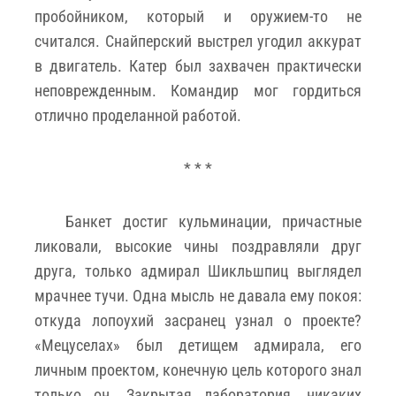
пробойником, который и оружием-то не
считался. Снайперский выстрел угодил аккурат
в двигатель. Катер был захвачен практически
неповрежденным. Командир мог гордиться
отлично проделанной работой.
* * *
Банкет достиг кульминации, причастные
ликовали, высокие чины поздравляли друг
друга, только адмирал Шикльшпиц выглядел
мрачнее тучи. Одна мысль не давала ему покоя:
откуда лопоухий засранец узнал о проекте?
«Мецуселах» был детищем адмирала, его
личным проектом, конечную цель которого знал
только он. Закрытая лаборатория, никаких