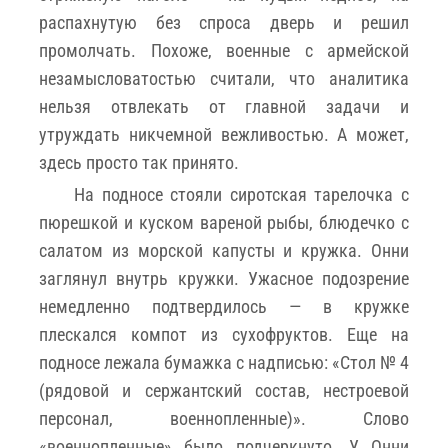
распахнутую без спроса дверь и решил
промолчать. Похоже, военные с армейской
незамысловатостью считали, что аналитика
нельзя отвлекать от главной задачи и
утруждать никчемной вежливостью. А может,
здесь просто так принято.
На подносе стояли сиротская тарелочка с
пюрешкой и куском вареной рыбы, блюдечко с
салатом из морской капусты и кружка. Онни
заглянул внутрь кружки. Ужасное подозрение
немедленно подтвердилось — в кружке
плескался компот из сухофруктов. Еще на
подносе лежала бумажка с надписью: «Стол № 4
(рядовой и сержантский состав, нестроевой
персонал, военнопленные)». Слово
«военнопленные» было подчеркнуто. У Онни