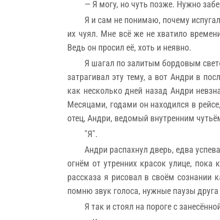
— Я могу, но чуть позже. Нужно заб
Я и сам не понимаю, почему испуга
их чуял. Мне всё же не хватило времен
Ведь он просил её, хоть и неявно.
Я шагал по залитым бордовым свето
затрагивал эту тему, а вот Андри в по
как несколько дней назад Андри невзн
Месяцами, годами он находился в рейсе
отец, Андри, ведомый внутренним чутьём
"Я".
Андри распахнул дверь, едва успева
огнём от утренних красок улице, пока
рассказа я рисовал в своём сознании к
помню звук голоса, нужные паузы друга 
Я так и стоял на пороге с занесённ