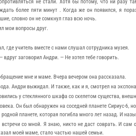
опротивляться не стали. Хотя бы потому, что ни разу та
 ждать более пяти минут . Когда же он появился, я пора
шие, словно он не сомкнул глаз всю ночь.
ил мои вопросы друг.
, где учитель вместе с нами слушал сотрудника музея.
— вдруг заговорил Андри. — Не хотел тебе говорить.
 обращение мне и маме. Вчера вечером она рассказала.
ода. Андри выжидал. И также, как и я, смотрел на экспон
овились у стеклянного шкафа со скелетом существа, внешн
века. Он был обнаружен на соседней планете Сириус-6, но
й родной планете, которая погибла много лет назад. И назы
встречи со мной. Я знаю, никто не даст соврать. И сам о
сказал моей маме, стало частью нашей семьи.