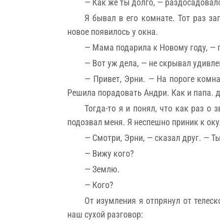
— Как же ты долго, — раздосадовал
Я бывал в его комнате. Тот раз з
новое появилось у окна.
— Мама подарила к Новому году, — 
— Вот уж дела, — не скрывал удивле
— Привет, Эрни. — На пороге комн
Решила порадовать Андри. Как и папа. д
Тогда-то я и понял, что как раз о
подозвал меня. Я неспешно приник к ок
— Смотри, Эрни, — сказал друг. — Т
— Вижу кого?
— Землю.
— Кого?
От изумления я отпрянул от телес
наш сухой разговор: