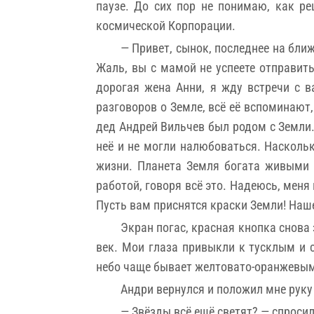
паузе. До сих пор не понимаю, как р
космической Корпорации.
— Привет, сынок, последнее на бли
Жаль, вы с мамой не успеете отправить
дорогая жена Анни, я жду встречи с в
разговоров о Земле, всё её вспоминают,
дед Андрей Вильчев был родом с Земли.
неё и не могли налюбоваться. Наскольк
жизни. Планета Земля богата живыми 
работой, говоря всё это. Надеюсь, меня
Пусть вам приснятся краски Земли! Наш
Экран погас, красная кнопка снова 
век. Мои глаза привыкли к тусклым и 
небо чаще бывает желтовато-оранжевым, 
Андри вернулся и положил мне руку 
— Звёзды всё ещё светят? — спросил