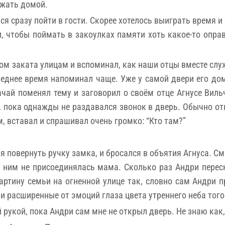
ежать домой.
лся сразу пойти в гости. Скорее хотелось выиграть время
и, чтобы поймать в закоулках памяти хоть какое-то опра
м заката улицам и вспоминал, как наши отцы вместе служи
следнее время напоминал чаще. Уже у самой двери его дом
ачай поменял тему и заговорил о своём отце Агнусе Виль
, пока однажды не раздавался звонок в дверь. Обычно от
, вставал и спрашивал очень громко: “Кто там?”
я повернуть ручку замка, и бросался в объятия Агнуса. С
 к ним не присоединялась мама. Сколько раз Андри перес
артину семьи на огненной улице так, словно сам Андри 
и расширенные от эмоций глаза цвета утреннего неба тог
ой рукой, пока Андри сам мне не открыл дверь. Не знаю как