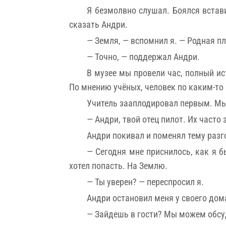
Я безмолвно слушал. Боялся встави
сказать Андри.
— Земля, — вспомнил я. — Родная п
— Точно, — поддержал Андри.
В музее мы провели час, полный ис
По мнению учёных, человек по каким-то
Учитель зааплодировал первым. Мы
— Андри, твой отец пилот. Их часто
Андри покивал и поменял тему разг
— Сегодня мне приснилось, как я б
хотел попасть. На Землю.
— Ты уверен? — переспросил я.
Андри остановил меня у своего дома
— Зайдешь в гости? Мы можем обсуд