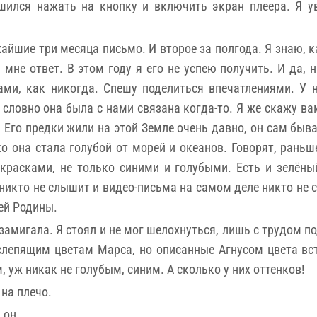
ешился нажать на кнопку и включить экран плеера. Я у
жайшие три месяца письмо. И второе за полгода. Я знаю, 
 мне ответ. В этом году я его не успею получить. И да, 
ами, как никогда. Спешу поделиться впечатлениями. У 
 словно она была с нами связана когда-то. Я же скажу в
 Его предки жили на этой Земле очень давно, он сам быва
о она стала голубой от морей и океанов. Говорят, рань
красками, не только синими и голубыми. Есть и зелёны
 никто не слышит и видео-письма на самом деле никто не 
ей Родины.
замигала. Я стоял и не мог шелохнуться, лишь с трудом п
слепящим цветам Марса, но описанные Агнусом цвета вс
уж никак не голубым, синим. А сколько у них оттенков!
на плечо.
 он.