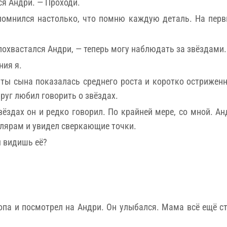
ся Андри. — Проходи.
апомнился настолько, что помню каждую деталь. На первы
похвастался Андри, — теперь могу наблюдать за звёздами.
ния я.
аты сына показалась среднего роста и коротко остриже
руг любил говорить о звёздах.
 звёздах он и редко говорил. По крайней мере, со мной. 
улярам и увидел сверкающие точки.
ы видишь её?
копа и посмотрел на Андри. Он улыбался. Мама всё ещё с