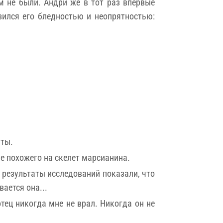
м не были. Андри же в тот раз впервые
зился его бледностью и неопрятностью:
аты.
е похожего на скелет марсианина.
 результаты исследований показали, что
вается она...
тец никогда мне не врал. Никогда он не