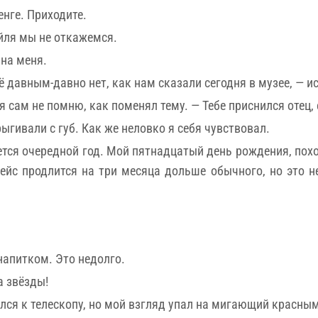
енге. Приходите.
ейля мы не откажемся.
на меня.
ё давным-давно нет, как нам сказали сегодня в музее, — и
 сам не помню, как поменял тему. — Тебе приснился отец, 
рыгивали с губ. Как же неловко я себя чувствовал.
тся очередной год. Мой пятнадцатый день рождения, поход
 рейс продлится на три месяца дольше обычного, но это 
напитком. Это недолго.
а звёзды!
ся к телескопу, но мой взгляд упал на мигающий красным п