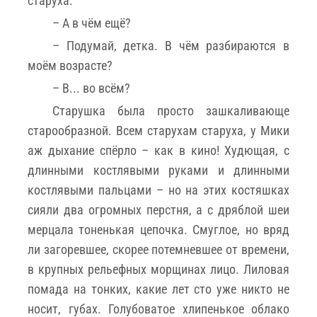
старуха.
– А в чём ещё?
– Подумай, детка. В чём разбираются в
моём возрасте?
– В... во всём?
Старушка была просто зашкаливающе
старообразной. Всем старухам старуха, у Мики
аж дыхание спёрло – как в кино! Худющая, с
длинными костлявыми руками и длинными
костлявыми пальцами – но на этих костяшках
сияли два огромных перстня, а с дряблой шеи
мерцала тоненькая цепочка. Смуглое, но вряд
ли загоревшее, скорее потемневшее от времени,
в крупных рельефных морщинах лицо. Лиловая
помада на тонких, какие лет сто уже никто не
носит, губах. Голубоватое хлипенькое облако