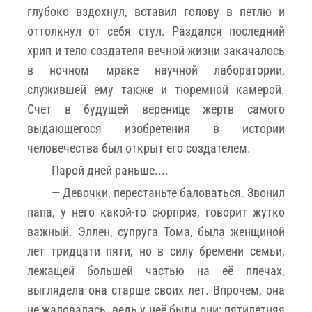
глубоко вздохнул, вставил голову в петлю и
оттолкнул от себя стул. Раздался последний
хрип и тело создателя вечной жизни закачалось
в ночном мраке научной лаборатории,
служившей ему также и тюремной камерой.
Счет в будущей веренице жертв самого
выдающегося изобретения в истории
человечества был открыт его создателем.
Парой дней раньше....
— Девочки, перестаньте баловаться. Звонил
папа, у него какой-то сюрприз, говорит жутко
важный. Эллен, супруга Тома, была женщиной
лет тридцати пяти, но в силу бремени семьи,
лежащей большей частью на её плечах,
выглядела она старше своих лет. Впрочем, она
не жаловалась, ведь у неё были они: пятилетняя