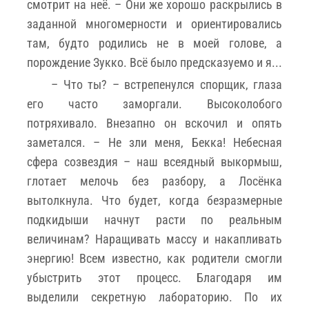
смотрит на неё. – Они же хорошо раскрылись в
заданной многомерности и ориентировались
там, будто родились не в моей голове, а
порождение Зукко. Всё было предсказуемо и я...
– Что ты? – встрепенулся спорщик, глаза
его часто заморгали. Высоколобого
потряхивало. Внезапно он вскочил и опять
заметался. – Не зли меня, Бекка! Небесная
сфера созвездия – наш всеядный выкормыш,
глотает мелочь без разбору, а Лосёнка
вытолкнула. Что будет, когда безразмерные
подкидыши начнут расти по реальным
величинам? Наращивать массу и накапливать
энергию! Всем известно, как родители смогли
убыстрить этот процесс. Благодаря им
выделили секретную лабораторию. По их