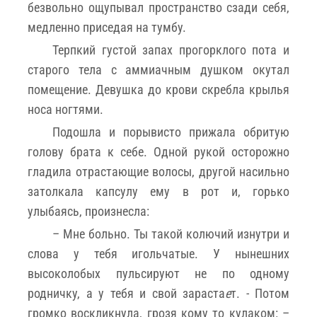
безвольно ощупывал пространство сзади себя,
медленно приседая на тумбу.
Терпкий густой запах прогорклого пота и
старого тела с аммиачным душком окутал
помещение. Девушка до крови скребла крылья
носа ногтями.
Подошла и порывисто прижала обритую
голову брата к себе. Одной рукой осторожно
гладила отрастающие волосы, другой насильно
затолкала капсулу ему в рот и, горько
улыбаясь, произнесла:
– Мне больно. Ты такой колючий изнутри и
слова у тебя игольчатые. У нынешних
высоколобых пульсируют не по одному
родничку, а у тебя и свой зараста
е
т. - Потом
громко воскликнула, грозя кому то кулаком: –