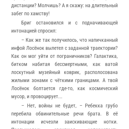
дистанции? Молчишь? А я скажу: на длительный
забег по хамству!
Бриг остановился и с подначивающей
интонацией спросил:
– Как же так получилось, что напичканный
инфой Лосёнок вылетел с заданной траектории?
Как он мог уйти от пограничников? Галактика,
битком набитая бессмертными, как ватой
лоскутный музейный коврик, располосована
жилыми зонами с чёткими границами. А твой
Лосёнок болтается где-то, как космический
мусор, и провоцирует...
– Нет, войны не будет, – Ребекка грубо
перебила обвинительные речи брата. В её
интонации исчезли заискивающие нотки.