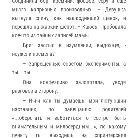
Соединила бор, кремний, фосфор, серу и ещё
много капризных производных. – Девушка
выгнула спину, как нашкодивший щенок, и
перешла на жаркий шёпот: – Каюсь. Пробовала
кое-что из тайных записей мамы.
Бриг застыл в изумлении, выдохн
у
л, -
неужели посмела?
– Запрещённые советом эксперименты, а
ты... ты...
Она конфузливо залопотала, уводя
разговор в сторону:
– И-и-и как ты думаешь, мой лютующий
наставник, по завещанию родителей
«...оберегать и заботиться о сестре, быть
внимательным и милосердным...», по какому
пункту ты выходишь на спринтерские