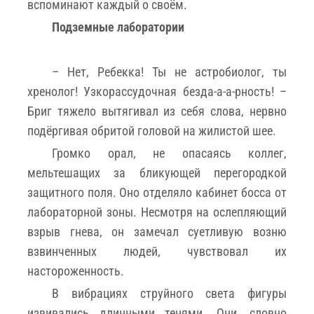
вспоминают каждый о своём.
Подземные лаборатории
– Нет, Ребекка! Ты не астробиолог, ты
хренолог! Узкорассудочная безда-а-а-рность! –
Бриг тяжело вытягивал из себя слова, нервно
подёргивая обритой головой на жилистой шее.
Громко орал, не опасаясь коллег,
мельтешащих за бликующей перегородкой
защитного поля. Оно отделяло кабинет босса от
лабораторной зоны. Несмотря на ослепляющий
взрыв гнева, он замечал суетливую возню
взвинченных людей, чувствовал их
настороженность.
В вибрациях струйного света фигуры
извивались длинными тенями. Они, словно