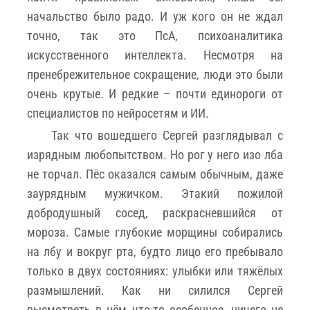
начальство было радо. И уж кого он не ждал
точно, так это ПсА, психоаналитика
искусственного интеллекта. Несмотря на
пренебрежительное сокращение, люди это были
очень крутые. И редкие – почти единороги от
специалистов по нейросетям и ИИ.
Так что вошедшего Сергей разглядывал с
изрядным любопытством. Но рог у него изо лба
не торчал. Пёс оказался самым обычным, даже
заурядным мужичком. Этакий пожилой
добродушный сосед, раскрасневшийся от
мороза. Самые глубокие морщины собирались
на лбу и вокруг рта, будто лицо его пребывало
только в двух состояниях: улыбки или тяжёлых
размышлений. Как ни силился Сергей
высмотреть в нём что-то особенное, ничего не