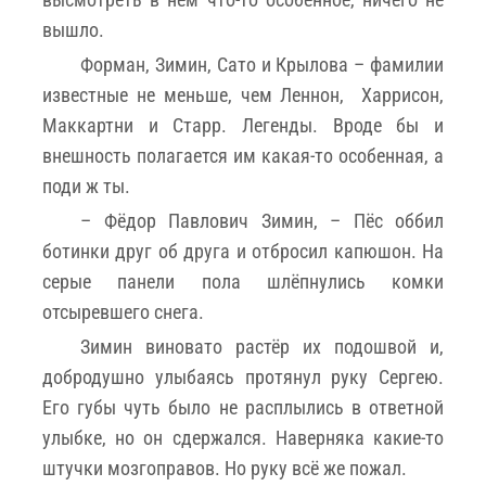
вышло.
Форман, Зимин, Сато и Крылова – фамилии
известные не меньше, чем Леннон, Харрисон,
Маккартни и Старр. Легенды. Вроде бы и
внешность полагается им какая-то особенная, а
поди ж ты.
– Фëдор Павлович Зимин, – Пёс оббил
ботинки друг об друга и отбросил капюшон. На
серые панели пола шлёпнулись комки
отсыревшего снега.
Зимин виновато растёр их подошвой и,
добродушно улыбаясь протянул руку Сергею.
Его губы чуть было не расплылись в ответной
улыбке, но он сдержался. Наверняка какие-то
штучки мозгоправов. Но руку всё же пожал.