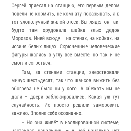
Сергей приехал на станцию, его первым делом
повели не кормить, не комнату показывать, а в
тот злополучный жилой отсек. Выглядел он так,
будто там орудовала шайка злых дедов
Морозов. Иней всюду – на стенах, на койках, на
иссиня белых лицах. Скрюченные человеческие
фигуры жались в углу все вместе, но так и не
смогли согреться.
Там, за стенами станции, зверствовали
минус шестьдесят, так что шансов выжить без
обогрева не было ни у кого. А сбежать им не
дали – двери заблокировались. Какая уж тут
случайность. Их просто решили заморозить
заживо. Вполне себе осознанно.
– Но она живёт в изолированной системе,
настаивал начальник, – у неё банально нет