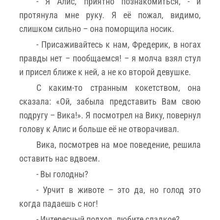
- Я Алис, приятно познакомиться, - и
протянула мне руку. Я её пожал, видимо,
слишком сильно – она поморщила носик.
- Присаживайтесь к нам, Фредерик, в ногах
правды нет – пообщаемся! – я молча взял стул
и присел ближе к ней, а не ко второй девушке.
С каким-то странным кокетством, она
сказала: «Ой, забыла представить Вам свою
подругу – Вика!». Я посмотрел на Вику, повернул
голову к Алис и больше её не отворачивал.
Вика, посмотрев на мое поведение, решила
оставить нас вдвоем.
- Вы голодны?
- Урчит в животе – это да, но голод это
когда падаешь с ног!
- Интересный подход, любите сладкое?