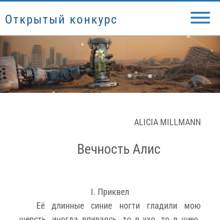
Открытый конкурс
ALICIA MILLMANN
Вечность Алис
I. Приквел
Её длинные синие ногти гладили мою
шерсть, иногда впиваясь, то в ухо, то в шею.