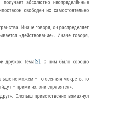
н получает абсолютно неопределённые
ипостасон свободен их самостоятельно
ранства. Иначе говоря, он распределяет
ывается «действование». Иначе говоря,
ой дружок Тёма
[2]
. С ним было хорошо
льше не можем – то осенняя мокреть, то
йдут – прими их, они справятся».
друг». Слепыш приветственно взмахнул