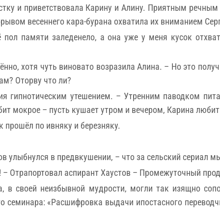
стку и приветствовала Карину и Алину. Приятным речным 
рывом весеннего кара-бурана охватила их вниманием Сер
ё пол памяти заледенело, а она уже у меня кусок отхв
нно, хотя чуть виновато возразила Алина. – Но это получ
дам? Оторву что ли?
гия гипнотическим утешением. – Утренним паводком пита
бит мокрое – пусть кушает утром и вечером, Карина любит
к прошёл по ивняку и березняку.
ов улыбнулся в предвкушении, – что за сельский сериал м
 – Отрапортовал аспирант Хаустов – Промежуточный прод
а, в своей неизбывной мудрости, могли так изящно сопо
о семинара: «Расшифровка выдачи ипостасного переводчи