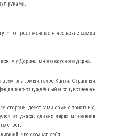
нул руками.
у – тот роет меньше и всё возле самой
ался. А у Дорины много вкусного дёрна.
я всем знакомый голос Канзи. Странный
официально-отчуждённый и сочувственно-
все стороны десятками самых приятных,
лся от ужаса, однако через мгновение
 в ответ.
вивший, что осознал себя.