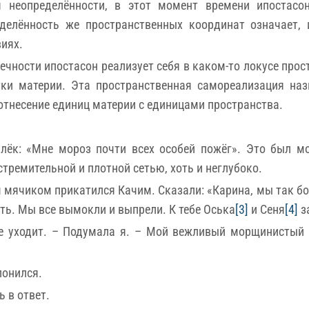
 неопределённости, в этот момент времени ипостасо
делённость же пространственных координат означает, 
виях.
чности ипостасон реализует себя в каком-то локусе прост
ки материи. Эта пространственная самореализация наз
отнесение единиц материи с единицами пространства.
ёк: «Мне мороз почти всех особей пожёг». Это был м
стремительной и плотной сетью, хоть и неглубоко.
 мячиком прикатился Качим. Сказали: «Карина, мы так бо
оть. Мы все вымокли и выпрели. К тебе Оська
[3]
и Сеня
[4]
за
е уходит. – Подумала я. – Мой вежливый морщинистый 
лонился.
 в ответ.