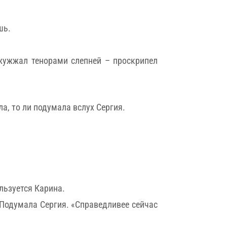
шь.
жужжал тенорами слепней – проскрипел
ла, то ли подумала вслух Сергия.
ользуется Карина.
Подумала Сергия. «Справедливее сейчас