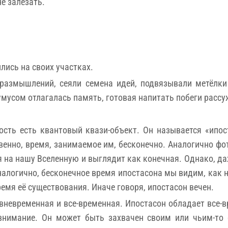
не залезать.
лись на своих участках.
размышлений, сеяли семена идей, подвязывали метёлки
мусом отлагалась память, готовая напитать побеги рассу
ость есть квантовый квази-объект. Он называется «ипос
енно, время, занимаемое им, бесконечно. Аналогично фо
я на нашу Вселенную и выглядит как конечная. Однако, да
алогично, бесконечное время ипостасона мы видим, как 
емя её существования. Иначе говоря, ипостасон вечен.
вневременная и все-временная. Ипостасон обладает все-
 внимание. Он может быть захвачен своим или чьим-то