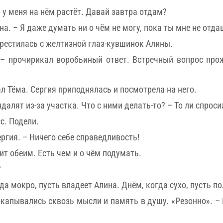
ь у меня на нём растёт. Давай завтра отдам?
на. – Я даже думать ни о чём не могу, пока ты мне не отда
рестилась с желтизной глаз-кувшинок Алины.
 – прочирикал воробьиный ответ. Встречный вопрос про
л Тёма. Сергия приподнялась и посмотрела на него.
ндалят из-за участка. Что с ними делать-то? – То ли спроси
с. Подели.
ргия. – Ничего себе справедливость!
ит обеим. Есть чем и о чём подумать.
?
да мокро, пусть владеет Алина. Днём, когда сухо, пусть п
капывались сквозь мысли и память в душу. «Резонно». – 