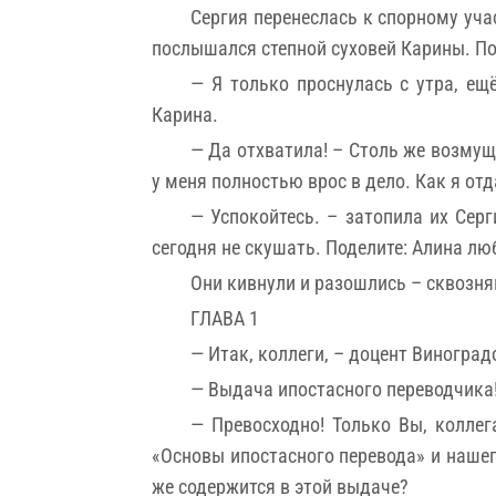
Сергия перенеслась к спорному уча
послышался степной суховей Карины. По
— Я только проснулась с утра, ещ
Карина.
— Да отхватила! – Столь же возмущё
у меня полностью врос в дело. Как я от
— Успокойтесь. – затопила их Сер
сегодня не скушать. Поделите: Алина лю
Они кивнули и разошлись – сквозня
ГЛАВА 1
— Итак, коллеги, – доцент Виноград
— Выдача ипостасного переводчика!
— Превосходно! Только Вы, коллег
«Основы ипостасного перевода» и нашег
же содержится в этой выдаче?