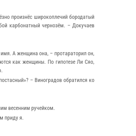
ьёзно произнёс широкоплечий бородатый
обой карбонатный чернозём. – Докучаев
 имя. А женщина она, – протараторил он,
ются как женщины. По гипотезе Ли Сяо,
ю.
ипостасный»? – Виноградов обратился ко
ним весенним ручейком.
м приду я.