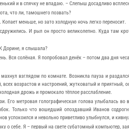
аленький и в спячку не впадаю. – Слепыш досадливо всплес
ота, что ли, тамошнего позвать?
 Копает меньше, но зато холодную ночь легко переносит.
дружились. И рыл он просто великолепно. Куда там крот
К Дорине, я слышала?
ень. Вся солёная. Я попробовал денёк – потом два дня чес
т махнул взглядом по комнате. Возникла пауза и раздалс
, всех возрастов и настроений, жутковатый и приятный, 
 холодная дрожь и промокало тёплое расслабление.
зи. Его метровая голографическая голова улыбалась во 
бок. Только что вошедший опоздавший Иванов содрогну
нов успокоился и невольно приветливо улыбнулся, и кивнул
ку о себе. Я – первый на свете субатомный компьютер, зая