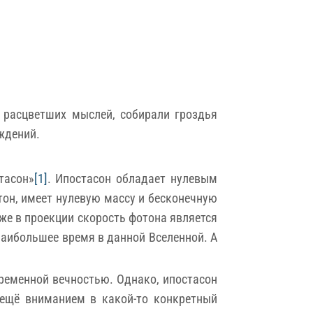
 расцветших мыслей, собирали гроздья
ждений.
тасон»
[1]
. Ипостасон обладает нулевым
тон, имеет нулевую массу и бесконечную
же в проекции скорость фотона является
наибольшее время в данной Вселенной. А
временной вечностью. Однако, ипостасон
 ещё вниманием в какой-то конкретный