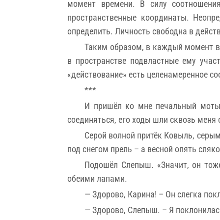
момент времени. В силу соотношения
пространственные координаты. Неопре
определить. Личность свободна в дейст
Таким образом, в каждый момент ве
в пространстве подвластные ему участ
«действование» есть целенамеренное со
***
И пришёл ко мне печальный мотыл
соединяться, его ходы шли сквозь меня 
Серой волной притёк Ковыль, серым
под снегом прель – а весной опять сляк
Подошёл Слепыш. «Значит, он тож
обеими лапами.
— Здорово, Карина! – Он слегка пок
— Здорово, Слепыш. – Я поклонилась