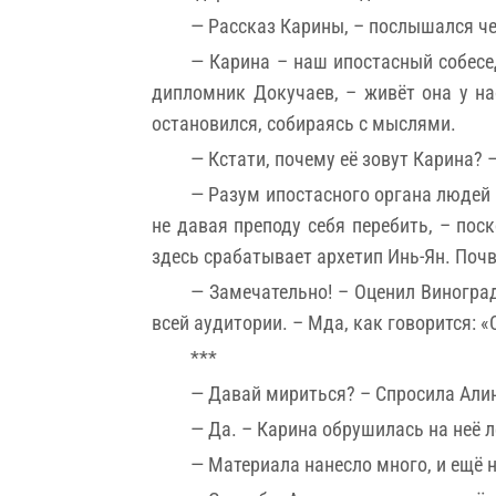
— Рассказ Карины, – послышался чей
— Карина – наш ипостасный собесе
дипломник Докучаев, – живёт она у на
остановился, собираясь с мыслями.
— Кстати, почему её зовут Карина? 
— Разум ипостасного органа людей 
не давая преподу себя перебить, – по
здесь срабатывает архетип Инь-Ян. Поч
— Замечательно! – Оценил Виноград
всей аудитории. – Мда, как говорится: «
***
— Давай мириться? – Спросила Алин
— Да. – Карина обрушилась на неё 
— Материала нанесло много, и ещё н