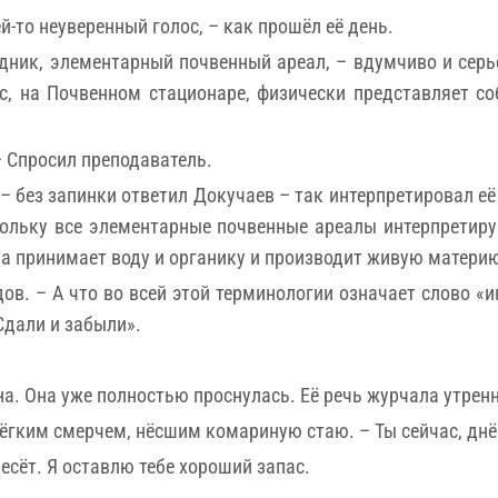
-то неуверенный голос, – как прошёл её день.
дник, элементарный почвенный ареал, – вдумчиво и сер
с, на Почвенном стационаре, физически представляет с
– Спросил преподаватель.
– без запинки ответил Докучаев – так интерпретировал её
скольку все элементарные почвенные ареалы интерпретиру
ва принимает воду и органику и производит живую матери
ов. – А что во всей этой терминологии означает слово «
Сдали и забыли».
а. Она уже полностью проснулась. Её речь журчала утрен
лёгким смерчем, нёсшим комариную стаю. – Ты сейчас, днё
есёт. Я оставлю тебе хороший запас.