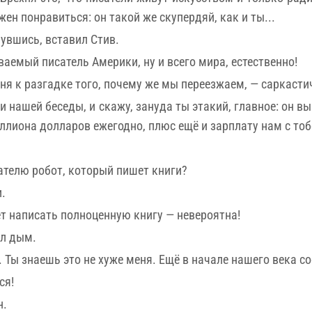
жен понравиться: он такой же скупердяй, как и ты...
нувшись, вставил Стив.
аемый писатель Америки, ну и всего мира, естественно!
ня к разгадке того, почему же мы переезжаем, — саркасти
ти нашей беседы, и скажу, зануда ты этакий, главное: он
ллиона долларов ежегодно, плюс ещё и зарплату нам с тоб
ателю робот, который пишет книги?
.
ет написать полноценную книгу — невероятна!
ул дым.
 Ты знаешь это не хуже меня. Ещё в начале нашего века сос
ся!
н.