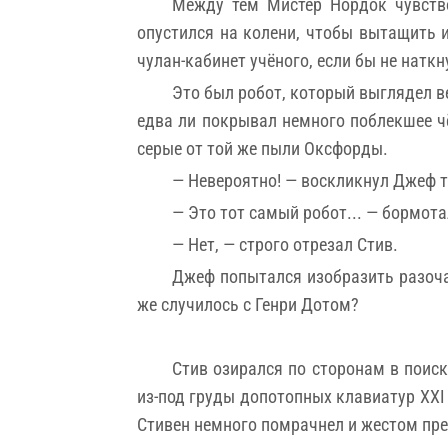
Между тем Мистер Нордок чувство
опустился на колени, чтобы вытащить 
чулан-кабинет учёного, если бы не наткну
Это был робот, который выглядел в
едва ли покрывал немного поблекшее ч
серые от той же пыли Оксфорды.
— Невероятно! — воскликнул Джеф т
— Это тот самый робот... — бормот
— Нет, — строго отрезал Стив.
Джеф попытался изобразить разочар
же случилось с Генри Дотом?
Стив озирался по сторонам в поиск
из-под груды допотопных клавиатур XXI 
Стивен немного помрачнел и жестом пр