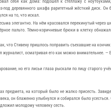
вал себя как дома: подошёл к стеллажу с ноутбуками
из-под деревянного шкафа раритетный жёсткий диск. Он
лся на то, что искал.
есьма элегантно. На нём красовался перекинутый через 
ёрное пальто. Тёмно-коричневые брюки в клетку обнажал
ак, что Стивену пришлось поправить съехавшие на кончик 
ал журналист, осматривая его как можно внимательнее. —
ование, но его лисьи глаза рыскали по лицу старого учён
ах предмета, на который было не жалко присесть. Завид
века, он блаженно улыбнулся и собирался было усесться.
едложил молодому человеку сесть.