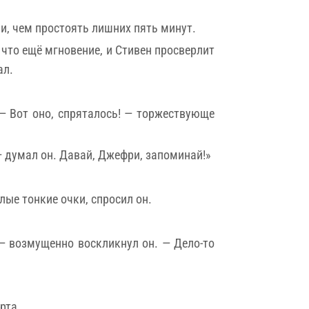
ли, чем простоять лишних пять минут.
 что ещё мгновение, и Стивен просверлит
ал.
. — Вот оно, спряталось! — торжествующе
— думал он. Давай, Джефри, запоминай!»
лые тонкие очки, спросил он.
 — возмущенно воскликнул он. — Дело-то
рта.