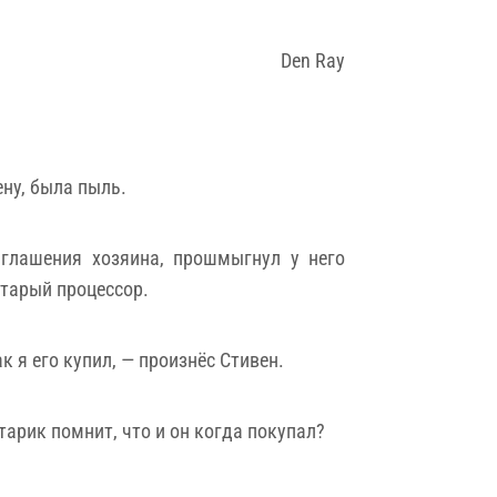
Den Ray
ену, была пыль.
иглашения хозяина, прошмыгнул у него
старый процессор.
к я его купил, — произнёс Стивен.
старик помнит, что и он когда покупал?