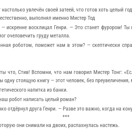
г настолько увлечён своей затеей, что готов хоть целый го
 естественно, выполнял именно Мистер Тод
 — искренне восклицал Генри. — Это станет фурором! Ты
мог очеловечить груду металла.
анная роботом, поможет нам в этом? — скептически спр
ы что, Стив! Вспомни, что нам говорил Мистер Тонг: «Ес
ы одну стоящую книгу — этот человек, без преувеличения,
гетического напитка из банки.
 наш робот написать целый роман?
зко отдёрнул друга Генри. — Разве это важно, когда на ко
***
торую они снимали на двоих, распахнулась настежь.