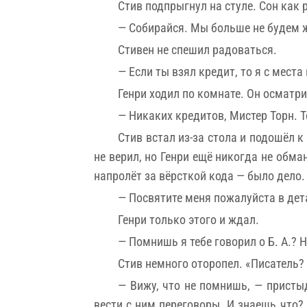
Стив подпрыгнул на стуле. Сон как 
— Собирайся. Мы больше не будем ж
Стивен не спешил радоваться.
— Если ты взял кредит, то я с мест
Генри ходил по комнате. Он осматр
— Никаких кредитов, Мистер Торн. 
Стив встал из-за стола и подошёл 
не верил, но Генри ещё никогда не обм
напролёт за вёрсткой кода — было дело.
— Посвятите меня пожалуйста в дет
Генри только этого и ждал.
— Помнишь я тебе говорил о Б. А.? 
Стив немного оторопел. «Писатель? 
— Вижу, что не помнишь, — пристыд
вести с ним переговоры. И знаешь что? 