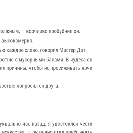
 должным, — ворчливо пробубнил он.
й высокомерия.
ую каждое слово, говорил Мистер Дот.
оротню с мусорными баками. В чудеса он
дил причины, чтобы не просиживать ночи
востью попросил он друга.
уквально час назад, я удостоился чести
и искусства, — он рьяно стал почёсывать