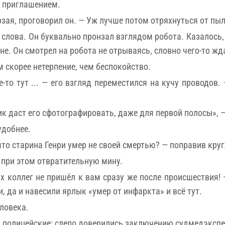
 приглашением.
 ёрзая, проговорил он. — Уж лучше потом отряхнуться от пы
 слова. Он буквально пронзал взглядом робота. Казалось,
е. Он смотрел на робота не отрываясь, словно чего-то жд
скорее нетерпение, чем беспокойство.
е-то тут ... — его взгляд переместился на кучу проводов
ик даст его сфотографировать, даже для первой полосы», 
удобнее.
то старина Генри умер не своей смертью? — поправив круг
 при этом отвратительную мину.
х коллег не пришёл к вам сразу же после происшествия!
, да и навесили ярлык «умер от инфаркта» и всё тут.
ловека.
 и полицейские: слепо доверились заключению судмедэкспе