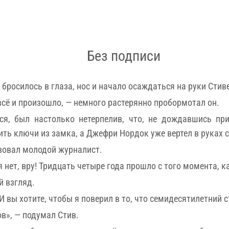
Без подписи
о бросилось в глаза, нос и начало осаждаться на руки Стив
е всё и произошло, — немного растерянно пробормотал он.
я, был настолько нетерпелив, что, не дождавшись пр
ть ключи из замка, а Джефри Нордок уже вертел в руках 
вовал молодой журналист.
 нет, вру! Тридцать четыре года прошло с того момента, ка
й взгляд.
 И вы хотите, чтобы я поверил в то, что семидесятилетний 
в», — подумал Стив.