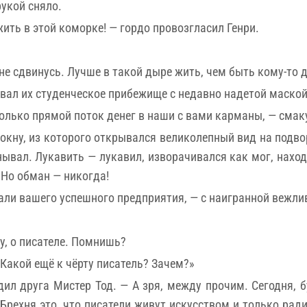
рукой сняло.
ить в этой коморке! — гордо провозгласил Генри.
а не сдвинусь. Лучше в такой дыре жить, чем быть кому-то
ивал их студенческое прибежище с недавно надетой маско
Только прямой поток денег в наши с вами карманы, — смак
к окну, из которого открывался великолепный вид на подв
анывал. Лукавить — лукавил, изворачивался как мог, нахо
 Но обман — никогда!
али вашего успешного предприятия, — с наигранной вежли
Ну, о писателе. Помнишь?
Какой ещё к чёрту писатель? Зачем?»
ил друга Мистер Тод. — А зря, между прочим. Сегодня, б
Брехня это, что писатели живут искусством и только рад