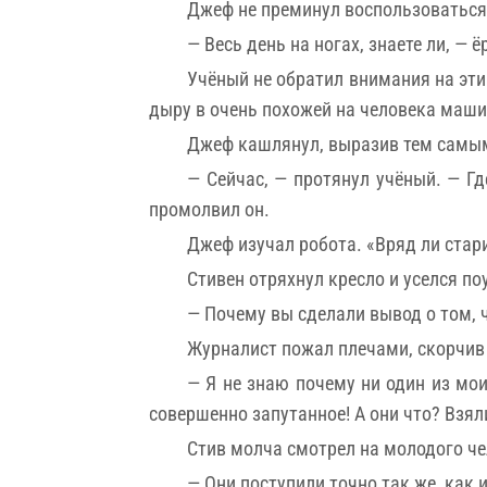
Джеф не преминул воспользоваться
— Весь день на ногах, знаете ли, —
Учёный не обратил внимания на эти
дыру в очень похожей на человека машин
Джеф кашлянул, выразив тем самым 
— Сейчас, — протянул учёный. — Гд
промолвил он.
Джеф изучал робота. «Вряд ли стар
Стивен отряхнул кресло и уселся по
— Почему вы сделали вывод о том, ч
Журналист пожал плечами, скорчив
— Я не знаю почему ни один из мои
совершенно запутанное! А они что? Взяли
Стив молча смотрел на молодого че
— Они поступили точно так же, как