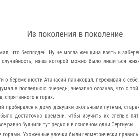
Из поколения в поколение
мал, что бесплоден. Ну не могла женщина взять и заберем
 случайность, из-за которой можно было лишиться жиз
и о беременности Атанасий паниковал, переживая о себе.
думал в последнюю очередь, внезапно осознав, что с то
а, спрятанного в горах.
сий пробирался к дому девушки окольными путями, стара
 было достаточно времени, чтбы изучить их слепые пя
все равно буянили тут редко и в основном одни Сергиусы.
у горами. Ухоженные улочки были геометрически правильн