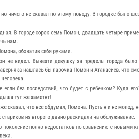
о ничего не сказал по этому поводу. В городке было шес
дная. В городе сорок семь Помон, двадцать четыре приме
очь нам.
омона, обхватив себя руками.
он не видел. Вывезти девушку за пределы города было
аверняка нашлась бы парочка Помон и Атанасиев, что смо
е человека.
 если без последствий, что будет с ребенком? Куда ег
дыша тут же заметят!
же сказал, что все обдумал, Помона. Пусть я и не молод, 
х стариков из второго давно раскидали на обслуживание.
го поколение полно недостатков по сравнению с новыми к
века.