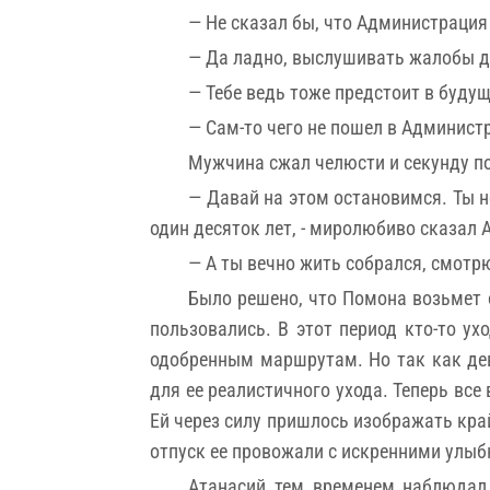
— Не сказал бы, что Администрация
— Да ладно, выслушивать жалобы да
— Тебе ведь тоже предстоит в будущ
— Сам-то чего не пошел в Администр
Мужчина сжал челюсти и секунду пом
— Давай на этом остановимся. Ты н
один десяток лет, - миролюбиво сказал 
— А ты вечно жить собрался, смотрю
Было решено, что Помона возьмет о
пользовались. В этот период кто-то ух
одобренным маршрутам. Но так как дев
для ее реалистичного ухода. Теперь все
Ей через силу пришлось изображать кра
отпуск ее провожали с искренними улыб
Атанасий тем временем наблюдал 