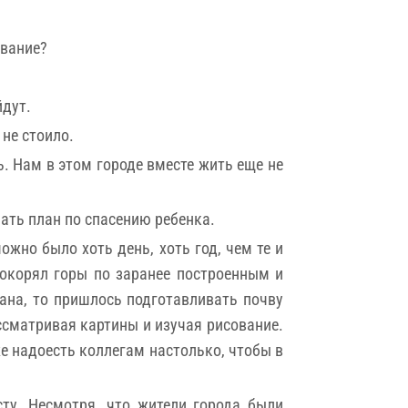
ивание?
йдут.
 не стоило.
. Нам в этом городе вместе жить еще не
мать план по спасению ребенка.
жно было хоть день, хоть год, чем те и
 покорял горы по заранее построенным и
ана, то пришлось подготавливать почву
ассматривая картины и изучая рисование.
е надоесть коллегам настолько, чтобы в
ту. Несмотря, что жители города были