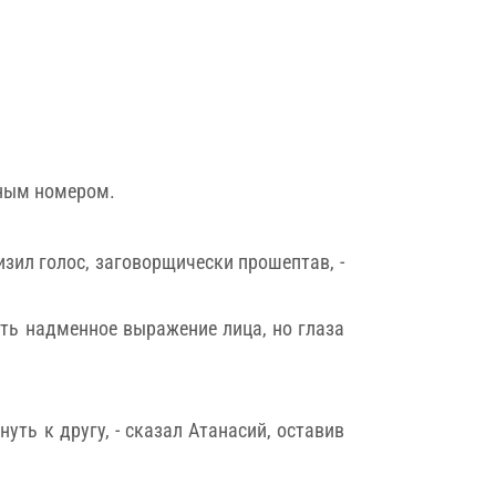
рным номером.
изил голос, заговорщически прошептав, -
уть надменное выражение лица, но глаза
уть к другу, - сказал Атанасий, оставив