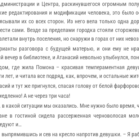
дминистрации и Центра, раскинувшегося огромным полу
ские редактирования и модификации человека, это было
ясывали их со всех сторон. Из него вела только одна до
вести сами. Везде за пределами городка стояли стороже
алетали внутрь поселения, но снаружи в горах от них нев
рианты разговора с будущей матерью, и они ему не нра
 вечер в библиотеке, и Атанасий невольно улыбнулся, пон
дом, где жила Помона – красивая темпераментная девуш
ти лет, и читала все подряд, как, впрочем, и остальные жи
сий и тут же пригнулся, спасая голову от белой фарфорово
едленно! А не через три часа!
 в какой ситуации мы оказались. Мне нужно было время, 
ане в гостиной сидела рассерженная черноволосая мол
ледуют и…
й, выпрямившись и сев на кресло напротив девушки. – Я ра