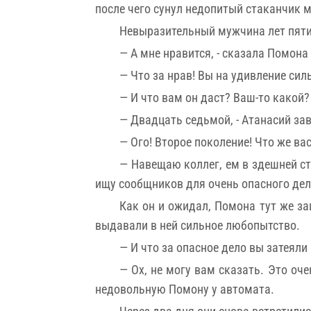
после чего сунул недопитый стаканчик 
Невыразительный мужчина лет пяти
— А мне нравится, - сказала Помона
— Что за нрав! Вы на удивление си
— И что вам он даст? Ваш-то какой?
— Двадцать седьмой, - Атанасий за
— Ого! Второе поколение! Что же ва
— Навещаю коллег, ем в здешней сто
ищу сообщников для очень опасного дел
Как он и ожидал, Помона тут же за
выдавали в ней сильное любопытство.
— И что за опасное дело вы затеяли
— Ох, не могу вам сказать. Это оче
недовольную Помону у автомата.