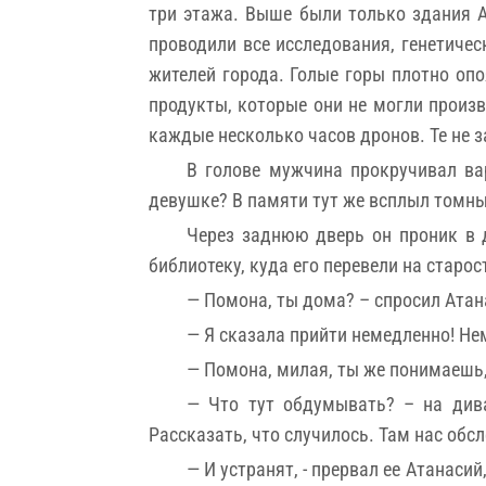
три этажа. Выше были только здания А
проводили все исследования, генетиче
жителей города. Голые горы плотно опо
продукты, которые они не могли произ
каждые несколько часов дронов. Те не з
В голове мужчина прокручивал ва
девушке? В памяти тут же всплыл томный
Через заднюю дверь он проник в 
библиотеку, куда его перевели на старос
— Помона, ты дома? – спросил Атана
— Я сказала прийти немедленно! Нем
— Помона, милая, ты же понимаешь,
— Что тут обдумывать? – на див
Рассказать, что случилось. Там нас обс
— И устранят, - прервал ее Атанаси