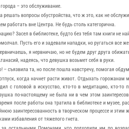
 города – это обслуживание.
 решать вопросы обустройства, что ж это, как не обслуж
ем работать вне Центра. Не будь столь категорична.
ацию? Засел в библиотеке, будто без тебя там книги не на
олчал. Пусть его и задевали нападки, но ругаться все же
ервничаешь, я нервничаю, но не будем друг друга обижать
Атанасий, надеясь, что девушка возьмет себя в руки.
! – съязвила та, но после пошла навстречу, помогая обду
тпуск, когда начнет расти живот. Отдыхать горожанам мо
одил с головой в искусство, кто-то в медитацию, кто-то
ушка по-настоящему не была ни в чем этом заинтересов
 время после работы она тратила в библиотеке и музее, р
йнюю заинтересованность в творческом процессе и этим ж
ками избавления от тяжелого гнета.
за остальными Помонами, что подходили им по возрас