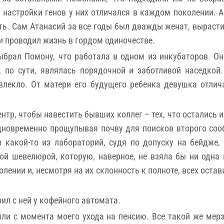
е настройки генов у них отличался в каждом поколении. 
ь. Сам Атанасий за все годы был дважды женат, вырасти
 и проводил жизнь в гордом одиночестве.
ыбрал Помону, что работала в одном из инкубаторов. 
, по сути, являлась порядочной и заботливой наседкой
влекло. От матери его будущего ребенка девушка отли
нтр, чтобы навестить бывших коллег – тех, что остались 
дновременно прощупывая почву для поисков второго со
 какой-то из лабораторий, судя по допуску на бейдже,
 шевелюрой, которую, наверное, не взяла бы ни одна 
лении и, несмотря на их склонность к полноте, всех остав
ил с ней у кофейного автомата.
ли с момента моего ухода на пенсию. Все такой же мерз