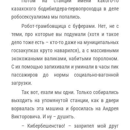
Потом на станции имени какого-то
казахского бодибилдера-первопроходца в деле
робосексуализма мы попались.
Робот-трамбовщица с буферами. Нет, не с
теми, про которые вы подумали (хотя и такое
дело тоже есть – кто-то даже на муниципальных
госзакупках круто наварился), а с массивными
экокожаными валиками, набитыми поролоном.
С их помощью запихивали и уминали в часы пик
пассажиров до нормы социально-вагонной
загрузки.
Так вот, ехали мы одни. Только собирались
выходить на упомянутой станции, как в двери
ворвалась эта машина и бросилась на Андрея
Викторовича. И ну – душить.
– Кибербешенство! – захрипел мой друг